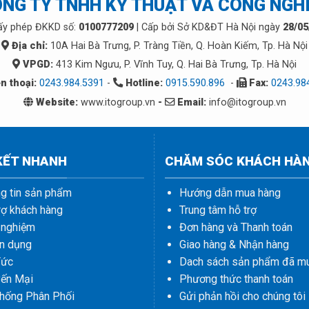
NG TY TNHH KỸ THUẬT VÀ CÔNG NGH
ấy phép ĐKKD số:
0100777209
| Cấp bởi Sở KD&ĐT Hà Nội ngày
28/05
Địa chỉ:
10A Hai Bà Trưng, P. Tràng Tiền, Q. Hoàn Kiếm, Tp. Hà Nội
VPGD:
413 Kim Ngưu, P. Vĩnh Tuy, Q. Hai Bà Trưng, Tp. Hà Nội
n thoại:
0243.984.5391
-
Hotline:
0915.590.896
-
Fax:
0243.98
Website:
www.itogroup.vn
-
Email:
info@itogroup.vn
 KẾT NHANH
CHĂM SÓC KHÁCH HÀ
g tin sản phẩm
Hướng dẫn mua hàng
rợ khách hàng
Trung tâm hỗ trợ
 nghiệm
Đơn hàng và Thanh toán
n dụng
Giao hàng & Nhận hàng
Tức
Dach sách sản phẩm đã m
ến Mại
Phương thức thanh toán
hống Phân Phối
Gửi phản hồi cho chúng tôi