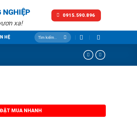
G NGHIỆP
0915.590.896
vươn xa!
Tìm
ÊN HỆ
kiếm:
ĐẶT MUA NHANH