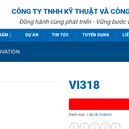
CÔNG TY TNHH KỸ THUẬT VÀ CÔN
Đồng hành cùng phát triển - Vững bước 
HẨM
DỰ ÁN
TIN TỨC
TUYỂN DỤNG
LI
OVATION
VI318
Danh mục:
Lốp tải Ovation