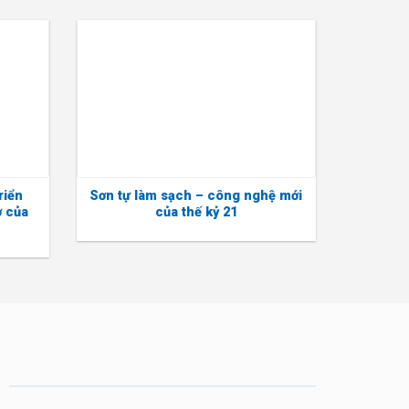
riển
Sơn tự làm sạch – công nghệ mới
ợ của
của thế kỷ 21