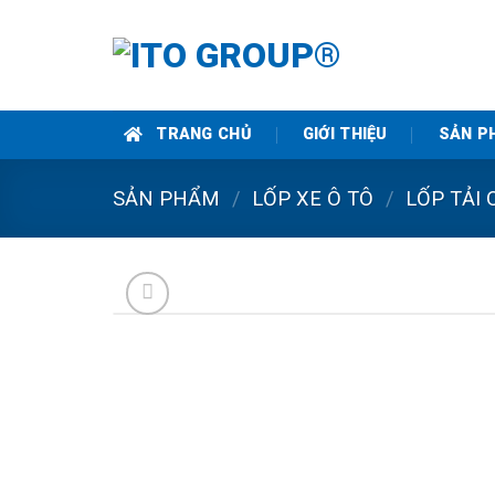
Skip
to
content
TRANG CHỦ
GIỚI THIỆU
SẢN P
SẢN PHẨM
/
LỐP XE Ô TÔ
/
LỐP TẢI 