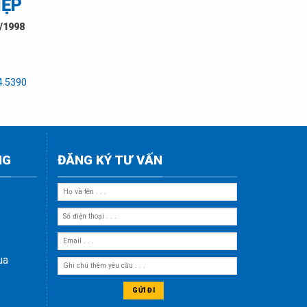
IỆP
/1998
4.5390
NG
ĐĂNG KÝ TƯ VẤN
ua