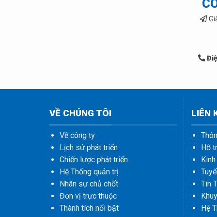
CÔ
Gi
Điệ
VỀ CHÚNG TÔI
LIÊN
Về công ty
Thôn
Lịch sử phát triển
Hỗ t
Chiến lược phát triển
Kinh
Hệ Thống quản trị
Tuyể
Nhân sự chủ chốt
Tin 
Đơn vị trực thuộc
Khuy
Thành tích nổi bật
Hệ T