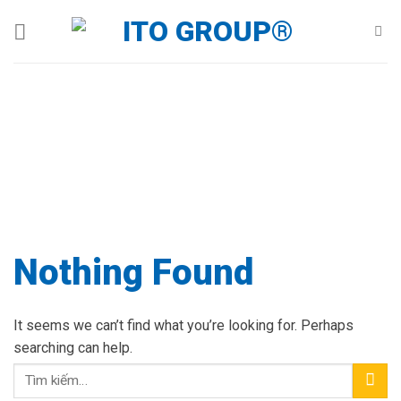
Skip
to
content
DỰ ÁN
Nothing Found
It seems we can’t find what you’re looking for. Perhaps
searching can help.