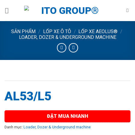
Skip
to
content
SẢN PHẨM
/
LỐP XE Ô TÔ
/
LỐP XE AEOLUS®
/
LOADER, DOZER & UNDERGROUND MACHINE
AL53/L5
ĐẶT MUA NHANH
Danh mục:
Loader, Dozer & Underground machine