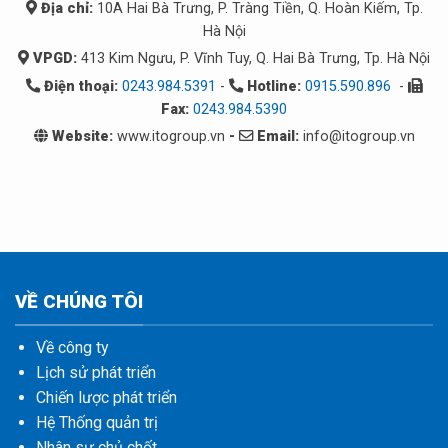
Địa chỉ:
10A Hai Bà Trưng, P. Tràng Tiền, Q. Hoàn Kiếm, Tp.
Hà Nội
VPGD:
413 Kim Ngưu, P. Vĩnh Tuy, Q. Hai Bà Trưng, Tp. Hà Nội
Điện thoại:
0243.984.5391
-
Hotline:
0915.590.896
-
Fax:
0243.984.5390
Website:
www.itogroup.vn
-
Email:
info@itogroup.vn
VỀ CHÚNG TÔI
Về công ty
Lịch sử phát triển
Chiến lược phát triển
Hệ Thống quản trị
Nhân sự chủ chốt