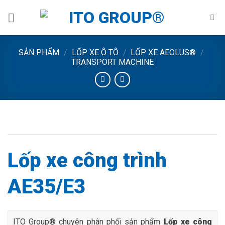
Skip
to
content
SẢN PHẨM
/
LỐP XE Ô TÔ
/
LỐP XE AEOLUS®
/
TRANSPORT MACHINE
Lốp xe công trình
AE35/E3
ITO Group® chuyên phân phối sản phẩm
Lốp xe công