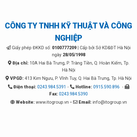
CÔNG TY TNHH KỸ THUẬT VÀ CÔNG
NGHIỆP
Giấy phép ĐKKD số:
0100777209
| Cấp bởi Sở KD&ĐT Hà Nội
ngày
28/05/1998
Địa chỉ:
10A Hai Bà Trưng, P. Tràng Tiền, Q. Hoàn Kiếm, Tp.
Hà Nội
VPGD:
413 Kim Ngưu, P. Vĩnh Tuy, Q. Hai Bà Trưng, Tp. Hà Nội
Điện thoại:
0243.984.5391
-
Hotline:
0915.590.896
-
Fax:
0243.984.5390
Website:
www.itogroup.vn
-
Email:
info@itogroup.vn